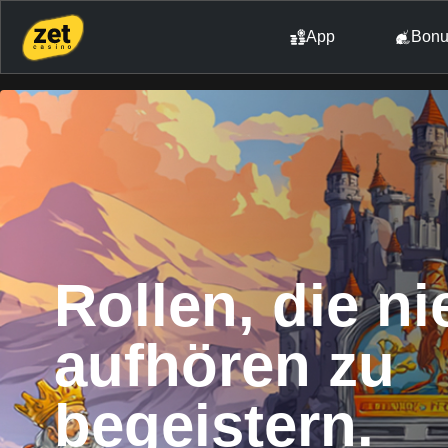
App
Bonu
Rollen, die ni
aufhören zu
begeistern.