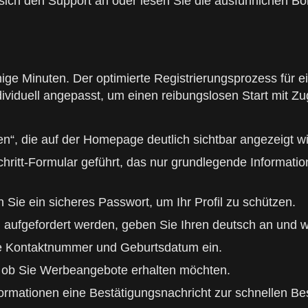
sich den Support an oder lesen Sie die ausführlichen 
ge Minuten. Der optimierte Registrierungsprozess für ein
ividuell angepasst, um einen reibungslosen Start mit Zug
ren“, die auf der Homepage deutlich sichtbar angezeigt wi
hritt-Formular geführt, das nur grundlegende Informatio
Sie ein sicheres Passwort, um Ihr Profil zu schützen.
en aufgefordert werden, geben Sie Ihren deutsch an und
e Kontaktnummer und Geburtsdatum ein.
, ob Sie Werbeangebote erhalten möchten.
formationen eine Bestätigungsnachricht zur schnellen Be