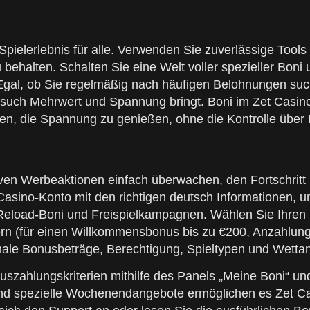
pielerlebnis für alle. Verwenden Sie zuverlässige Tools 
ehalten. Schalten Sie eine Welt voller spezieller Boni u
Egal, ob Sie regelmäßig nach häufigen Belohnungen such
Besuch Mehrwert und Spannung bringt. Boni im Zet Casin
n, die Spannung zu genießen, ohne die Kontrolle über I
iven Werbeaktionen einfach überwachen, den Fortschritt
et Casino-Konto mit den richtigen deutsch Informationen, 
 Reload-Boni und Freispielkampagnen. Wählen Sie Ihre
ern (für einen Willkommensbonus bis zu €200, Anzahlung
male Bonusbeträge, Berechtigung, Spieltypen und Wetta
Auszahlungskriterien mithilfe des Panels „Meine Boni“ un
spezielle Wochenendangebote ermöglichen es Zet Casi