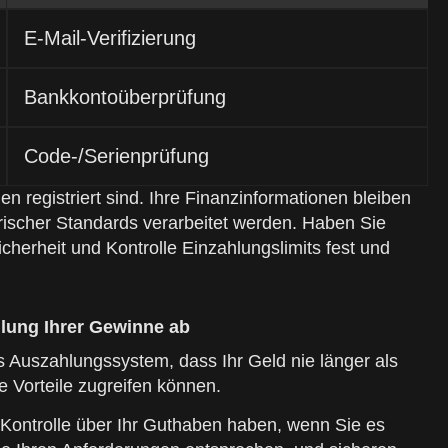
E-Mail-Verifizierung
Bankkontoüberprüfung
Code-/Serienprüfung
 registriert sind. Ihre Finanzinformationen bleiben
torischer Standards verarbeitet werden. Haben Sie
cherheit und Kontrolle Einzahlungslimits fest und
hlung Ihrer Gewinne ab
s Auszahlungssystem, dass Ihr Geld nie länger als
re Vorteile zugreifen können.
Kontrolle über Ihr Guthaben haben, wenn Sie es