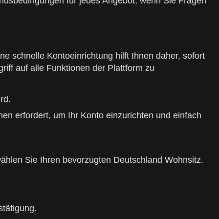
Bonusbedingungen für jedes Angebot, wenn Sie Fragen
e schnelle Kontoeinrichtung hilft Ihnen daher, sofort
riff auf alle Funktionen der Plattform zu
rd.
nen erfordert, um Ihr Konto einzurichten und einfach
 wählen Sie Ihren bevorzugten Deutschland Wohnsitz.
stätigung.