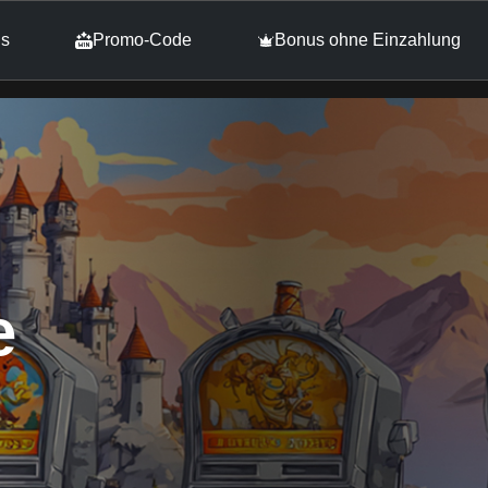
s
Promo-Code
Bonus ohne Einzahlung
e